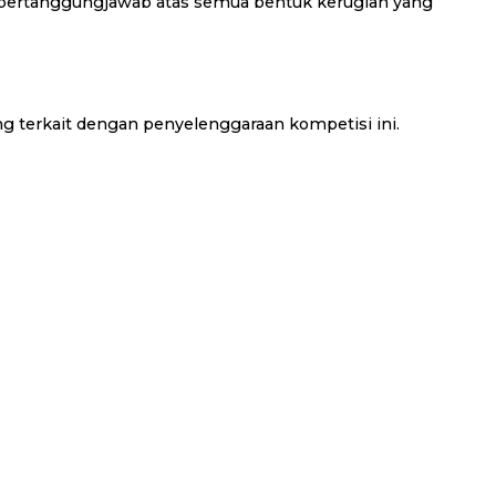
ak bertanggungjawab atas semua bentuk kerugian yang
ang terkait dengan penyelenggaraan kompetisi ini.
kan di caption.
abila terbukti melakukan plagiarisme, Penyelenggara