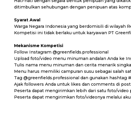
Hati-hati dengan segala bentuk penipuan yang dikait
ditimbulkan sehubungan dengan penipuan atas kompetis
Syarat Awal
Warga Negara Indonesia yang berdomisili di wilayah R
Kompetisi ini tidak berlaku untuk karyawan PT Greenfi
Mekanisme Kompetisi
Follow Instagram @greenfields.professional
Upload foto/video menu minuman andalan Anda ke In
Tulis nama menu minuman dan cerita menarik singkat 
Menu harus memiliki campuran susu sebagai salah sa
Tag @greenfields.professional dan gunakan hashtag 
Ajak followers Anda untuk likes dan comments di post
Peserta dapat mengirimkan lebih dari satu foto/video 
Peserta dapat mengirimkan foto/videonya melalui aku
Kriteria Penilaian Pemenang
Pemenang dipilih berdasarkan tingkat kreativitas & ku
Foto/video dan cerita harus orisinil. Peserta menjamin
berhak untuk mendiskualifikasi Peserta sebagai pem